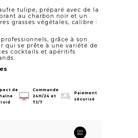
ufre tulipe, préparé avec de la
lorant au charbon noir et un
es grasses végétales, calibre :
 professionnels, grâce à son
r qui se prête à une variété de
es cocktails et apéritifs
ands.
ces
pect de
Commande
Paiement
chaîne
24H/24 et
sécurisé
froid
7J/7