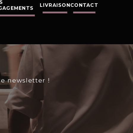
S
LIVRAISON
CONTACT
GAGEMENTS
re newsletter !