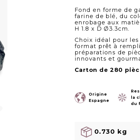
Fond en forme de ga
farine de blé, du co
enrobage aux matièr
H 1.8 x D Ø3.3cm.
Choix idéal pour les
format prêt à rempli
préparations de pièc
innovants et gourm
Carton de 280 piè
Res
Origine
la 
Espagne
du 
0.730 kg