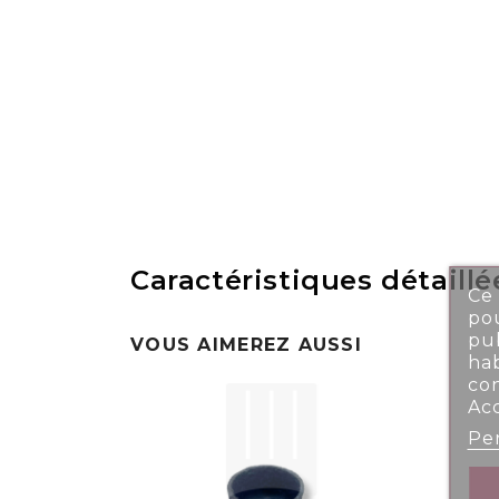
Caractéristiques détaillé
Ce 
pou
pub
VOUS AIMEREZ AUSSI
ha
co
Ac
Per