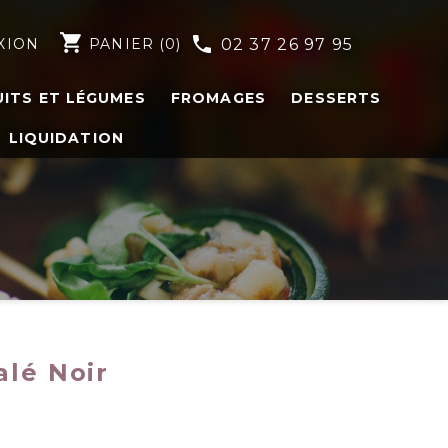
shopping_cart
phone
XION
PANIER
(0)
02 37 26 97 95
UITS ET LÉGUMES
FROMAGES
DESSERTS
LIQUIDATION
alé Noir