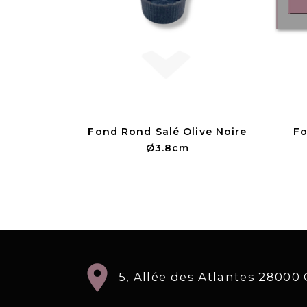
Fond Rond Salé Olive Noire
Fo
Ø3.8cm
location_on
5, Allée des Atlantes 2800