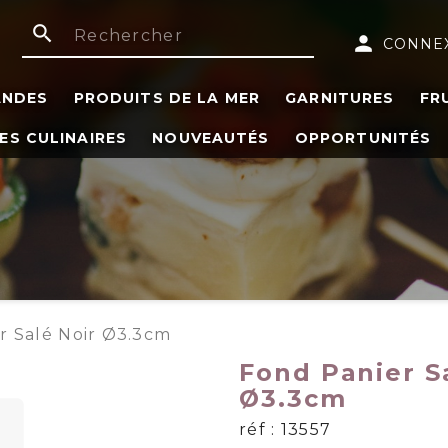
search
person
CONNE
ANDES
PRODUITS DE LA MER
GARNITURES
FR
ES CULINAIRES
NOUVEAUTÉS
OPPORTUNITÉS
r Salé Noir Ø3.3cm
Fond Panier S
Ø3.3cm
réf : 13557