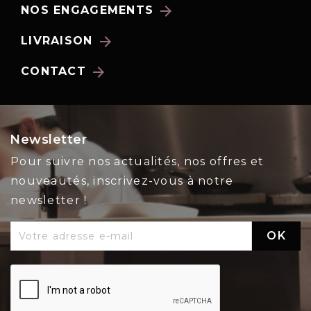
arrow_forward
NOS ENGAGEMENTS
arrow_forward
LIVRAISON
arrow_forward
CONTACT
Newsletter
Pour suivre nos actualités, nos offres et
nouveautés, inscrivez-vous à notre
newsletter !