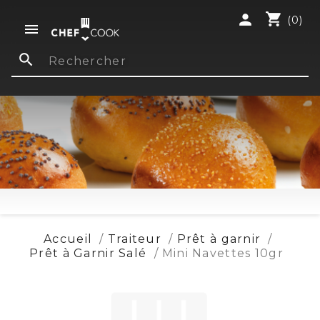
shopping_cart
person
(0)

search
Accueil
Traiteur
Prêt à garnir
Prêt à Garnir Salé
Mini Navettes 10gr